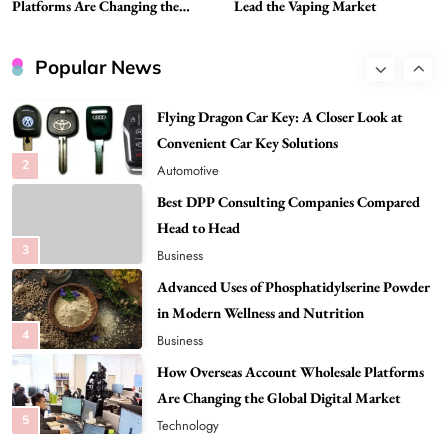
Tech
Platforms Are Changing the
Lead the Vaping Market
Global Digital Market
Flying Dragon Car Key: A Closer Look at
Convenient Car Key Solutions
Popular News
2
Automotive
Best DPP Consulting Companies Compared
Head to Head
3
Business
Advanced Uses of Phosphatidylserine Powder
in Modern Wellness and Nutrition
4
Business
How Overseas Account Wholesale Platforms
Are Changing the Global Digital Market
5
Technology
Why Vape Australia Continues to Lead the
Vaping Market
6
Business