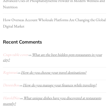
Advanced Uses of Phosphatidylserine Powder in Modern Wellness and
Nutrition
How Overseas Account Wholesale Platforms Are Changing the Global
Digital Market
Recent Comments
Craps table cover
What are the best hidden gem restaurants in your
on
city?
Registrasi
How do you choose your travel destinations?
on
DennisBox
How do you manage your finances while traveling?
on
HaroldNes
What unique dishes have you discovered at restaurants
on
recently?