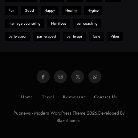
Fun
Good
Happy
Healthy
Hygine
marriage counseling
Nutritious
par coaching
parterapeut
par terapeut
par terapi
Taste
Vibes
Home
Travel
Restaurant
Contact Us
Pubnews - Modern WordPress Theme 2026.Developed By
.
BlazeThemes