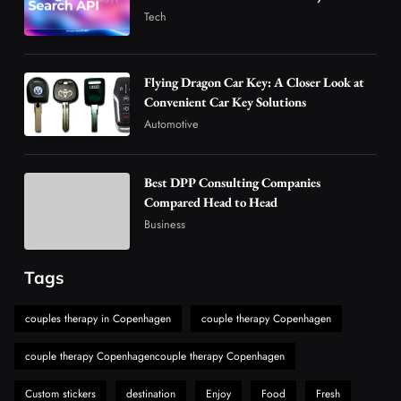
in Modern Wellness and Nutrition
Tech
4
Business
How Overseas Account Wholesale Platforms
Flying Dragon Car Key: A Closer Look at
Are Changing the Global Digital Market
Convenient Car Key Solutions
5
Technology
Automotive
Why Vape Australia Continues to Lead the
Vaping Market
Best DPP Consulting Companies
6
Business
Compared Head to Head
Alibarbar Vape: Why This Popular Vape
Business
Choice Is Gaining Attention Among Adult
7
Vapers
Business
Tags
Hahanews: A Gateway for Readers to
Discover Important Global Stories
couples therapy in Copenhagen
couple therapy Copenhagen
8
News
couple therapy Copenhagencouple therapy Copenhagen
Custom stickers
destination
Enjoy
Food
Fresh