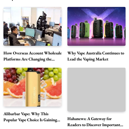
Alibarbar Vape: Why This Popular Vape
Choice Is Gaining Attention Among Adult
5
Vapers
Business
How Overseas Account Wholesale
Why Vape Australia Continues to
Hahanews: A Gateway for Readers to
Platforms Are Changing the
Lead the Vaping Market
Global Digital Market
Discover Important Global Stories
6
News
The Reasons Hahanews Is Considered a
Must-Explore Digital News Platform
7
News
A Guide to Choosing MyoGlow: What You
Alibarbar Vape: Why This
Need to Know First
Hahanews: A Gateway for
Popular Vape Choice Is Gaining
8
Health
Readers to Discover Important
Attention Among Adult Vapers