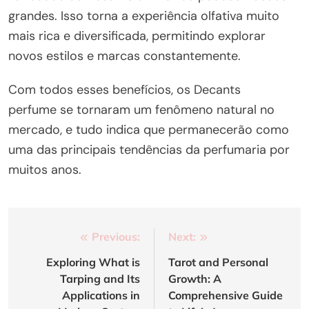
grandes. Isso torna a experiência olfativa muito
mais rica e diversificada, permitindo explorar
novos estilos e marcas constantemente.
Com todos esses benefícios, os Decants
perfume se tornaram um fenômeno natural no
mercado, e tudo indica que permanecerão como
uma das principais tendências da perfumaria por
muitos anos.
Post
Previous:
Next:
navigation
Exploring What is
Tarot and Personal
Tarping and Its
Growth: A
Applications in
Comprehensive Guide