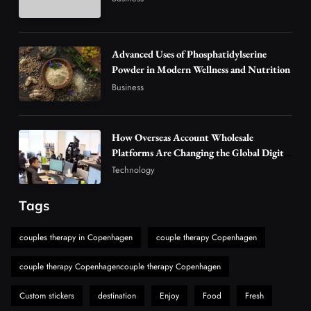
3
Technology
Why Vape Australia Continues to Lead the
Vaping Market
Advanced Uses of Phosphatidylserine
4
Powder in Modern Wellness and Nutrition
Business
Business
Alibarbar Vape: Why This Popular Vape
Choice Is Gaining Attention Among Adult
5
Vapers
Business
How Overseas Account Wholesale
Hahanews: A Gateway for Readers to
Platforms Are Changing the Global Digital
Market
Discover Important Global Stories
Technology
6
News
Tags
The Reasons Hahanews Is Considered a
Must-Explore Digital News Platform
couples therapy in Copenhagen
couple therapy Copenhagen
7
News
couple therapy Copenhagencouple therapy Copenhagen
A Guide to Choosing MyoGlow: What You
Need to Know First
Custom stickers
destination
Enjoy
Food
Fresh
8
Health