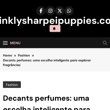
Skip
to
content
inklysharpeipuppies.co
MENU
Home
Fashion
Decants perfumes: uma escolha inteligente para explorar
fragrâncias
Fashion
Decants perfumes: uma
escolha inteligente para