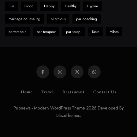
Fun
Good
Happy
Healthy
Hygine
marriage counseling
Nutritious
par coaching
parterapeut
par terapeut
par terapi
Taste
Vibes
Home
Travel
Restaurant
Contact Us
Pubnews - Modern WordPress Theme 2026.Developed By
.
BlazeThemes