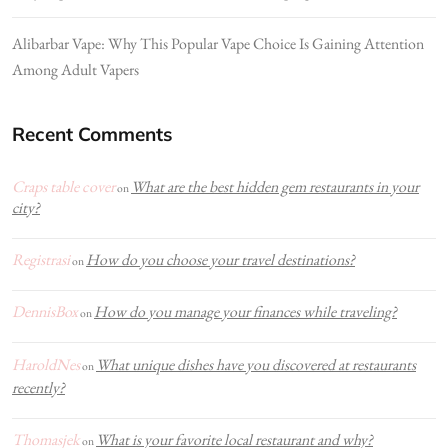
Alibarbar Vape: Why This Popular Vape Choice Is Gaining Attention
Among Adult Vapers
Recent Comments
Craps table cover
What are the best hidden gem restaurants in your
on
city?
Registrasi
How do you choose your travel destinations?
on
DennisBox
How do you manage your finances while traveling?
on
HaroldNes
What unique dishes have you discovered at restaurants
on
recently?
Thomasjek
What is your favorite local restaurant and why?
on