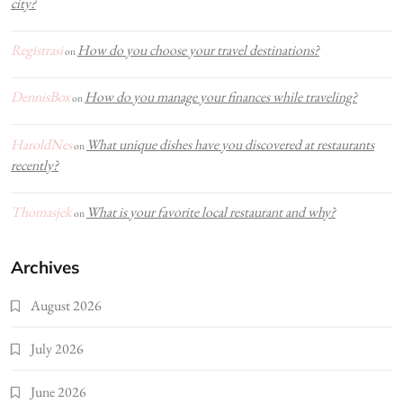
city?
Registrasi
How do you choose your travel destinations?
on
DennisBox
How do you manage your finances while traveling?
on
HaroldNes
What unique dishes have you discovered at restaurants
on
recently?
Thomasjek
What is your favorite local restaurant and why?
on
Archives
August 2026
July 2026
June 2026