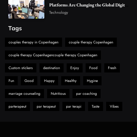
Hahanews: A Gateway for Readers to
Platforms Are Changing the Global Digital
Market
Discover Important Global Stories
Technology
6
News
Tags
The Reasons Hahanews Is Considered a
Must-Explore Digital News Platform
couples therapy in Copenhagen
couple therapy Copenhagen
7
News
couple therapy Copenhagencouple therapy Copenhagen
A Guide to Choosing MyoGlow: What You
Need to Know First
Custom stickers
destination
Enjoy
Food
Fresh
8
Health
Fun
Good
Happy
Healthy
Hygine
marriage counseling
Nutritious
par coaching
parterapeut
par terapeut
par terapi
Taste
Vibes