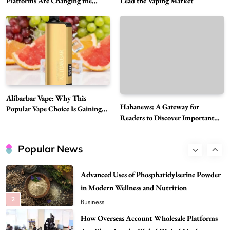
Platforms Are Changing the
Lead the Vaping Market
Global Digital Market
Discover Important Global Stories
6
News
The Reasons Hahanews Is Considered a
Must-Explore Digital News Platform
7
News
A Guide to Choosing MyoGlow: What You
Alibarbar Vape: Why This
Need to Know First
Hahanews: A Gateway for
Popular Vape Choice Is Gaining
8
Health
Readers to Discover Important
Attention Among Adult Vapers
Global Stories
Best DPP Consulting Companies Compared
Head to Head
Popular News
1
Business
Advanced Uses of Phosphatidylserine Powder
in Modern Wellness and Nutrition
2
Business
How Overseas Account Wholesale Platforms