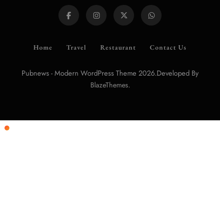
Home
Travel
Restaurant
Contact Us
Pubnews - Modern WordPress Theme 2026.Developed By
.
BlazeThemes