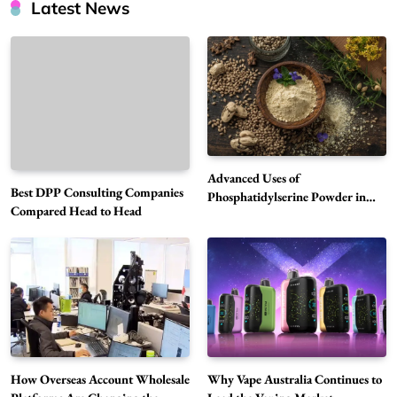
Latest News
Advanced Uses of
Best DPP Consulting Companies
Phosphatidylserine Powder in
Compared Head to Head
Modern Wellness and Nutrition
Alibarbar Vape: Why This Popular Vape
Choice Is Gaining Attention Among Adult
5
Vapers
Business
How Overseas Account Wholesale
Why Vape Australia Continues to
Hahanews: A Gateway for Readers to