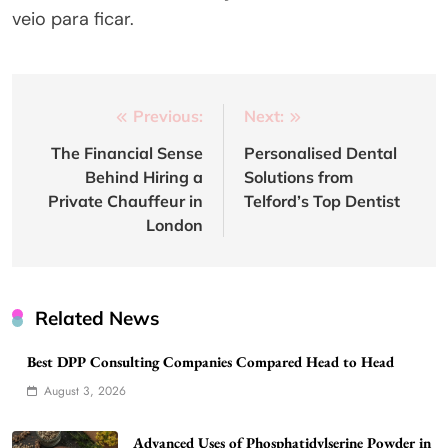
veio para ficar.
Post
Previous:
Next:
navigation
The Financial Sense
Personalised Dental
Behind Hiring a
Solutions from
Private Chauffeur in
Telford’s Top Dentist
London
Related News
Best DPP Consulting Companies Compared Head to Head
August 3, 2026
Advanced Uses of Phosphatidylserine Powder in