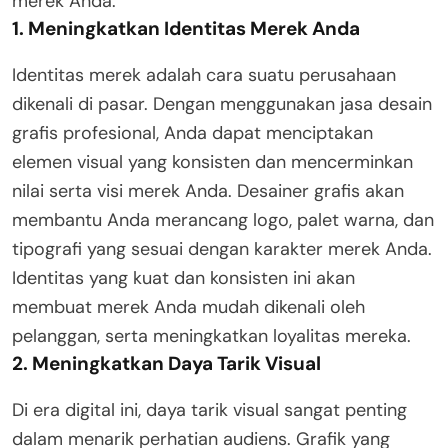
merek Anda.
1. Meningkatkan Identitas Merek Anda
Identitas merek adalah cara suatu perusahaan
dikenali di pasar. Dengan menggunakan jasa desain
grafis profesional, Anda dapat menciptakan
elemen visual yang konsisten dan mencerminkan
nilai serta visi merek Anda. Desainer grafis akan
membantu Anda merancang logo, palet warna, dan
tipografi yang sesuai dengan karakter merek Anda.
Identitas yang kuat dan konsisten ini akan
membuat merek Anda mudah dikenali oleh
pelanggan, serta meningkatkan loyalitas mereka.
2. Meningkatkan Daya Tarik Visual
Di era digital ini, daya tarik visual sangat penting
dalam menarik perhatian audiens. Grafik yang