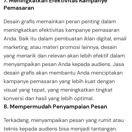
7. Meningkatkan Efektivitas Kampanye
Pemasaran
Desain grafis memainkan peran penting dalam
meningkatkan efektivitas kampanye pemasaran
Anda. Baik itu dalam pembuatan iklan digital, email
marketing, atau materi promosi lainnya, desain
yang menarik dan relevan akan lebih efektif dalam
menyampaikan pesan Anda kepada audiens. Jasa
desain grafis akan membantu Anda menciptakan
kampanye pemasaran yang lebih kuat dengan
visual yang tepat, yang meningkatkan tingkat
konversi dan hasil yang lebih optimal.
8. Mempermudah Penyampaian Pesan
Terkadang, menyampaikan pesan yang rumit atau
teknis kepada audiens bisa menjadi tantangan.