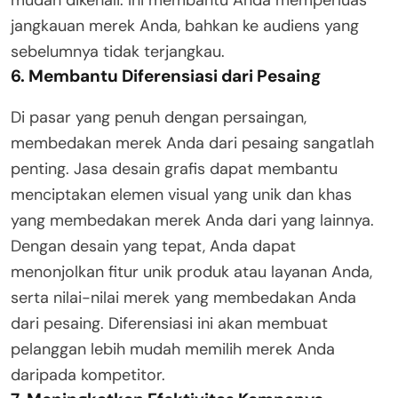
jangkauan merek Anda, bahkan ke audiens yang
sebelumnya tidak terjangkau.
6. Membantu Diferensiasi dari Pesaing
Di pasar yang penuh dengan persaingan,
membedakan merek Anda dari pesaing sangatlah
penting. Jasa desain grafis dapat membantu
menciptakan elemen visual yang unik dan khas
yang membedakan merek Anda dari yang lainnya.
Dengan desain yang tepat, Anda dapat
menonjolkan fitur unik produk atau layanan Anda,
serta nilai-nilai merek yang membedakan Anda
dari pesaing. Diferensiasi ini akan membuat
pelanggan lebih mudah memilih merek Anda
daripada kompetitor.